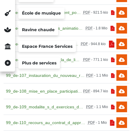
99_de-103_plan_de_financement_pour_le_poste_de_chef.pdf
PDF
-
921.5 kio
École de musique
99_de-104_programme_des_animation_de_noel_2024.pdf
PDF
-
1.8 Mio
Ravine chaude
99_de-105_plan_cantine_2024_2027.pdf
PDF
-
944.8 kio
Espace France Services
99_de-106_modification_de_la_de_liberation_2022_08_88.pdf
PDF
-
771.1 kio
Plus de services
99_de-107_instauration_du_nouveau_re_gime_indemnitaire_isfe.pdf
PDF
-
1.1 Mio
99_de-108_mise_en_place_participation_a_la_protection_sociale.pdf
PDF
-
894.7 kio
99_de-109_modalite_s_d_exercices_du_travail_a_temps_partiel.pdf
PDF
-
1.1 Mio
99_de-110_recours_au_contrat_d_apprentissage.pdf
PDF
-
1 Mio