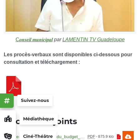
C𝒐𝒏𝒔𝒆𝒊𝒍 𝒎𝒖𝒏𝒊𝒄𝒊𝒑𝒂𝒍
par
LAMENTIN TV Guadeloupe
Les procès-verbaux sont disponibles ci-dessous pour
consultation et téléchargement :
Suivez-nous
Médiathèque
Documents joints
Ciné-Théâtre
99_de-102_approbation_du_budget_supple_me_ntaire_2024.pdf
PDF
-
875.9 kio