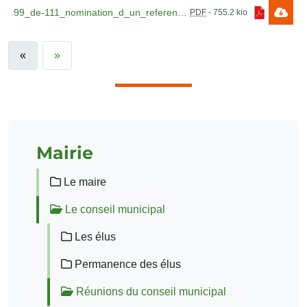
99_de-111_nomination_d_un_referent_handicap.pdf
PDF
-
755.2 kio
«
»
Mairie
Le maire
Le conseil municipal
Les élus
Permanence des élus
Réunions du conseil municipal