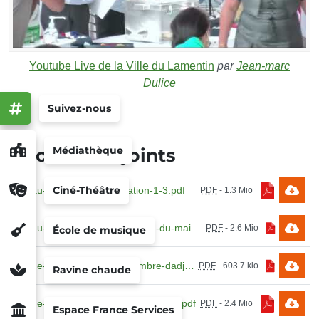
Youtube Live de la Ville du Lamentin
par
Jean-marc
Dulice
Suivez-nous
Médiathèque
Documents joints
Ciné-Théâtre
99_au-feuille-de-proclamation-1-3.pdf
PDF
-
1.3 Mio
99_au-proces-verbal-de-lection-du-maire-et-des-adjoints-1.pdf
PDF
-
2.6 Mio
École de musique
99_de-determination-du-nombre-dadjoints-au-maire-1.pdf
PDF
-
603.7 kio
Ravine chaude
99_de-delegation-donne-au-maire-1.pdf
PDF
-
2.4 Mio
Espace France Services