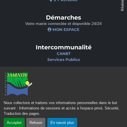
Réalisé par
Démarches
Votre mairie connectée et disponible 24/24
MON ESPACE
Intercommunalité
CANBT
Services Publics
Nos sites
Portail famille
Médiathèque
École de musique
Ciné-Théâtre
Nous collectons et traitons vos informations personnelles dans le but
suivant :
Informations de sessions et accès à l'espace privé, Sécurité,
Traduction des pages
.
Accepter
Refuser
En savoir plus
CONTACT
MENTIONS LÉGALES