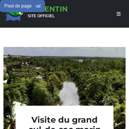
Menu principal
Contenu principal
Pied de page
LAMENTIN
SITE OFFICIEL
Visite du grand