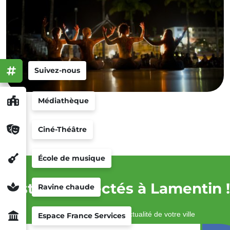
Suivez-nous
Médiathèque
Ciné-Théâtre
École de musique
Restez connectés à Lamentin !
Ravine chaude
Recevez chaque semaine l'actualité de votre ville
Espace France Services