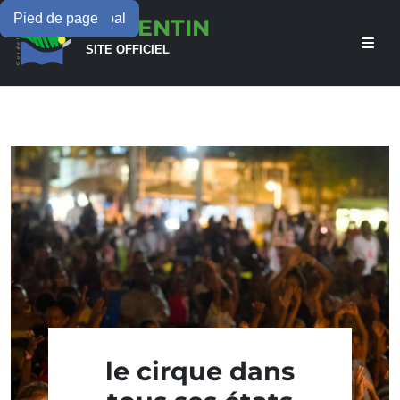
Menu principal
Contenu principal
Pied de page
LAMENTIN
SITE OFFICIEL
le cirque dans