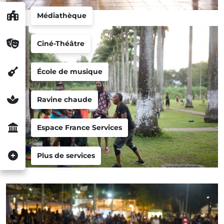
Médiathèque
Ciné-Théâtre
École de musique
Ravine chaude
Espace France Services
Plus de services