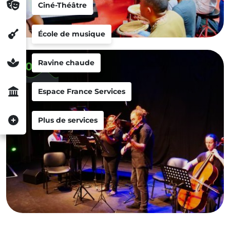
Ciné-Théâtre
École de musique
Ravine chaude
2025
Espace France Services
Plus de services