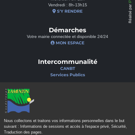
Vendredi : 8h-13h15
Réalisé par
S'Y RENDRE
Démarches
Votre mairie connectée et disponible 24/24
MON ESPACE
Intercommunalité
CANBT
Services Publics
Nos sites
Portail famille
Médiathèque
École de musique
Ciné-Théâtre
Nous collectons et traitons vos informations personnelles dans le but
suivant :
Informations de sessions et accès à l'espace privé, Sécurité,
Traduction des pages
.