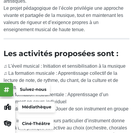
artistiques.
Le projet pédagogique de l’école privilégie une approche
vivante et partagée de la musique, tout en maintenant les
valeurs de rigueur et d’exigence propres à un
enseignement musical de haute tenue.
Les activités proposées sont :
♫ L’éveil musical : Initiation et sensibilisation à la musique
♫ La formation musicale : Apprentissage collectif de la
lecture de note, de rythme, du chant, de la culture et de
l’écriture musicale
Suivez-nous
♫ La formation instrumentale : Apprentissage d’un
instrument en cours individuel
Médiathèque
♫ Pratiques collectives : Jouer de son instrument en groupe
Toute inscription à un cours particulier d’instrument donne
Ciné-Théâtre
droit à une pratique collective au choix (orchestre, chorales