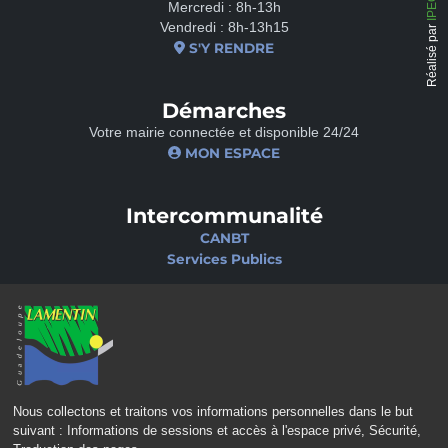
Mercredi : 8h-13h
Vendredi : 8h-13h15
Réalisé par
S'Y RENDRE
Démarches
Votre mairie connectée et disponible 24/24
MON ESPACE
Intercommunalité
CANBT
Services Publics
Nos sites
Portail famille
Médiathèque
École de musique
Ciné-Théâtre
Nous collectons et traitons vos informations personnelles dans le but
suivant :
Informations de sessions et accès à l'espace privé, Sécurité,