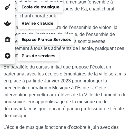
jeunes et adultes, ateliers instrumentaux (ensemble à
École de musique
cordes, musique actuelle…) cours de Ka, chant choral
lyrique, chant choral zouk.
Ravine chaude
Cette année, voit l’ouverture de l’ensemble de violon, la
réouverture de l’orchestre de l’école, de l’ensemble de
Espace France Services
guitare et de steel pan. Ces classes sont ouvertes
gratuitement à tous les adhérents de l’école, pratiquant ces
instruments.
Plus de services
En parallèle du cursus initial que propose l’école, un
partenariat avec les écoles élémentaires de la ville sera mis
en place à partir de Janvier 2023 pour prolonger la
précédente opération « Musique à l’École ». Cette
intervention permettra aux élèves de la Ville de Lamentin de
poursuivre leur apprentissage de la musique ou de
découvrir la musique, encadré par un professeur de l’école
de musique.
L’école de musique fonctionne d’octobre à juin avec des