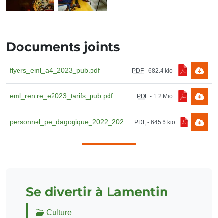
Documents joints
flyers_eml_a4_2023_pub.pdf
PDF
-
682.4 kio
eml_rentre_e2023_tarifs_pub.pdf
PDF
-
1.2 Mio
personnel_pe_dagogique_2022_2023pub_pub.pdf
PDF
-
645.6 kio
Se divertir à Lamentin
Culture