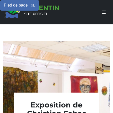
Menu principal
Contenu principal
Pied de page
LAMENTIN
SITE OFFICIEL
Exposition de