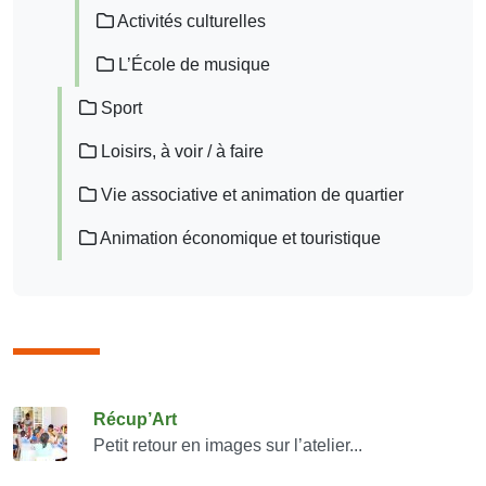
Activités culturelles
L’École de musique
Sport
Loisirs, à voir / à faire
Vie associative et animation de quartier
Animation économique et touristique
Consulter également
Récup’Art
Petit retour en images sur l’atelier...