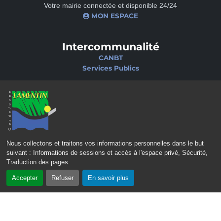
Votre mairie connectée et disponible 24/24
MON ESPACE
Intercommunalité
CANBT
Services Publics
Nos sites
Portail famille
Médiathèque
École de musique
Ciné-Théâtre
Nous collectons et traitons vos informations personnelles dans le but
suivant :
Informations de sessions et accès à l'espace privé, Sécurité,
Traduction des pages
.
Accepter
Refuser
En savoir plus
CONTACT
MENTIONS LÉGALES
POLITIQUE DE CONFIDENTIALITÉ
POLITIQUE D’ACCESSIBILITÉ
PLAN DU SITE
GÉRER LES COOKIES