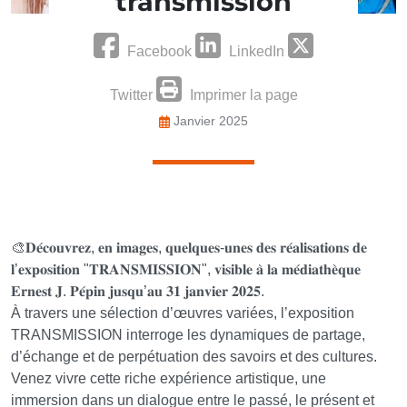
transmission
Facebook
LinkedIn
Twitter
Imprimer la page
Janvier 2025
🎨𝐃𝐞́𝐜𝐨𝐮𝐯𝐫𝐞𝐳, 𝐞𝐧 𝐢𝐦𝐚𝐠𝐞𝐬, 𝐪𝐮𝐞𝐥𝐪𝐮𝐞𝐬-𝐮𝐧𝐞𝐬 𝐝𝐞𝐬 𝐫𝐞́𝐚𝐥𝐢𝐬𝐚𝐭𝐢𝐨𝐧𝐬 𝐝𝐞
𝐥’𝐞𝐱𝐩𝐨𝐬𝐢𝐭𝐢𝐨𝐧 "𝐓𝐑𝐀𝐍𝐒𝐌𝐈𝐒𝐒𝐈𝐎𝐍", 𝐯𝐢𝐬𝐢𝐛𝐥𝐞 𝐚̀ 𝐥𝐚 𝐦𝐞́𝐝𝐢𝐚𝐭𝐡𝐞̀𝐪𝐮𝐞
𝐄𝐫𝐧𝐞𝐬𝐭 𝐉. 𝐏𝐞́𝐩𝐢𝐧 𝐣𝐮𝐬𝐪𝐮’𝐚𝐮 𝟑𝟏 𝐣𝐚𝐧𝐯𝐢𝐞𝐫 𝟐𝟎𝟐𝟓.
À travers une sélection d’œuvres variées, l’exposition
TRANSMISSION interroge les dynamiques de partage,
d’échange et de perpétuation des savoirs et des cultures.
Venez vivre cette riche expérience artistique, une
immersion dans un dialogue entre le passé, le présent et