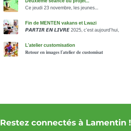
Consulter également
Deuxième séance du projet...
Ce jeudi 23 novembre, les jeunes...
Fin de MENTEN vakans et Lwazi
𝙋𝘼𝙍𝙏𝙄𝙍 𝙀𝙉 𝙇𝙄𝙑𝙍𝙀 2025, c’est aujourd’hui,
L’atelier customisation
𝐑𝐞𝐭𝐨𝐮𝐫 𝐞𝐧 𝐢𝐦𝐚𝐠𝐞𝐬 𝐥’𝐚𝐭𝐞𝐥𝐢𝐞𝐫 𝐝𝐞 𝐜𝐮𝐬𝐭𝐨𝐦𝐢𝐬𝐚𝐭
Restez connectés à Lamentin !