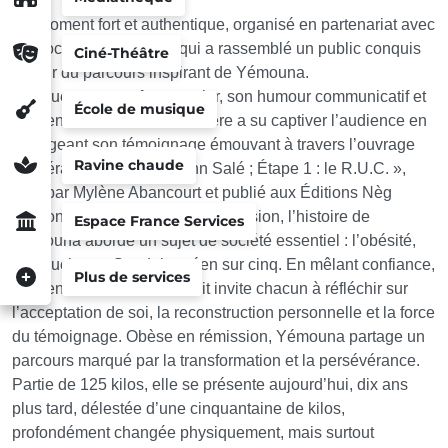
Un moment fort et authentique, organisé en partenariat avec
l’association CÉRÉAL, qui a rassemblé un public conquis
Ciné-Théâtre
autour du parcours inspirant de Yémouna.
Connue pour son franc-parler, son humour communicatif et
École de musique
sa bienveillance, cette dernière a su captiver l’audience en
partageant son témoignage émouvant à travers l’ouvrage
Ravine chaude
« Itinéraire du Ti Bari Vyann Salé ; Étape 1 : le R.U.C. »,
écrit par Mylène Abancourt et publié aux Éditions Nèg
Mawon. Avec sincérité et autodérision, l’histoire de
Espace France Services
Yémouna aborde un sujet de société essentiel : l’obésité,
qui touche un Guadeloupéen sur cinq. En mêlant confiance,
Plus de services
résilience et humour, le récit invite chacun à réfléchir sur
l’acceptation de soi, la reconstruction personnelle et la force
du témoignage. Obèse en rémission, Yémouna partage un
parcours marqué par la transformation et la persévérance.
Partie de 125 kilos, elle se présente aujourd’hui, dix ans
plus tard, délestée d’une cinquantaine de kilos,
profondément changée physiquement, mais surtout