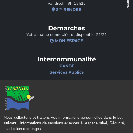
Réalisé par
Vendredi : 8h-13h15
S'Y RENDRE
Démarches
Votre mairie connectée et disponible 24/24
MON ESPACE
Intercommunalité
CANBT
Services Publics
Nos sites
Portail famille
Médiathèque
École de musique
Ciné-Théâtre
Nous collectons et traitons vos informations personnelles dans le but
suivant :
Informations de sessions et accès à l'espace privé, Sécurité,
Traduction des pages
.