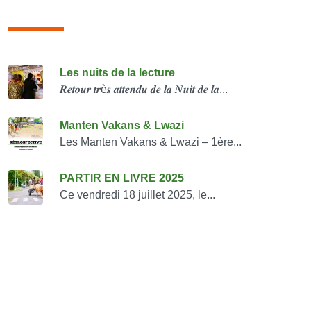
Consulter également
Les nuits de la lecture
𝑹𝒆𝒕𝒐𝒖𝒓 𝒕𝒓è𝒔 𝒂𝒕𝒕𝒆𝒏𝒅𝒖 𝒅𝒆 𝒍𝒂 𝑵𝒖𝒊𝒕 𝒅𝒆 𝒍𝒂...
Manten Vakans & Lwazi
Les Manten Vakans & Lwazi – 1ère...
PARTIR EN LIVRE 2025
Ce vendredi 18 juillet 2025, le...