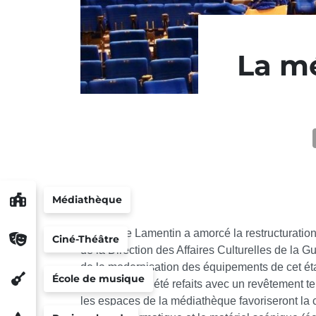
La mé
Médiathèque
La ville de Lamentin a amorcé la restructurati
Ciné-Théâtre
de la Direction des Affaires Culturelles de l
de la modernisation des équipements de cet éta
École de musique
complètement été refaits avec un revêtement t
les espaces de la médiathèque favoriseront la 