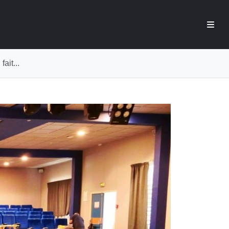
ait...