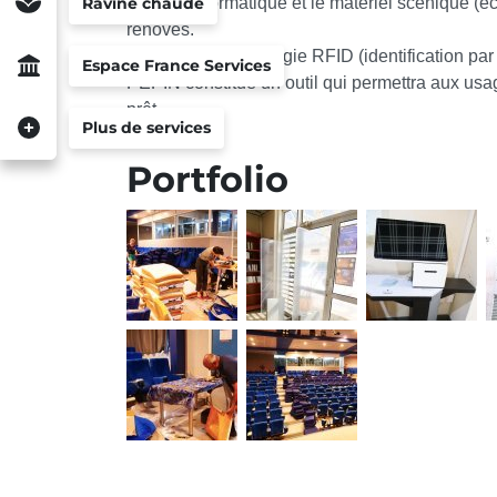
Le parc informatique et le matériel scénique (éc
Ravine chaude
rénovés.
De plus, la technologie RFID (identification pa
Espace France Services
PEPIN constitue un outil qui permettra aux usa
prêt.
Plus de services
Portfolio