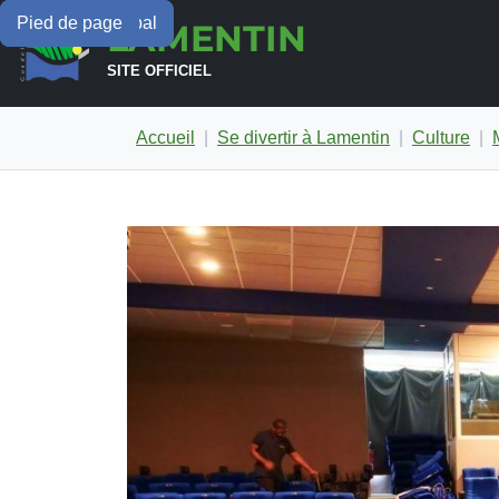
Menu principal
Contenu principal
Pied de page
LAMENTIN
SITE OFFICIEL
Accueil
Se divertir à Lamentin
Culture