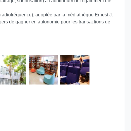
lairage, sonorisation) à l’auditorium ont également été
r radiofréquence), adoptée par la médiathèque Ernest J.
gers de gagner en autonomie pour les transactions de