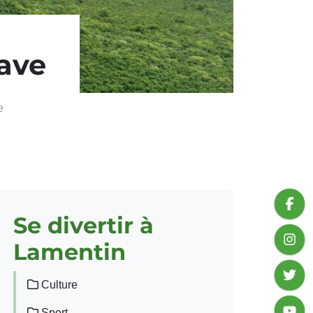
yave
e
Se divertir à
Lamentin
Culture
Sport