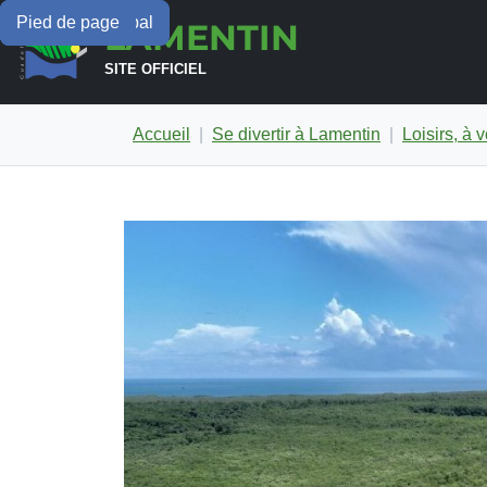
Menu principal
Contenu principal
Pied de page
LAMENTIN
SITE OFFICIEL
Accueil
Se divertir à Lamentin
Loisirs, à vo