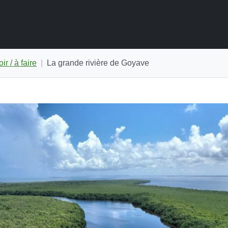
ir / à faire
La grande rivière de Goyave