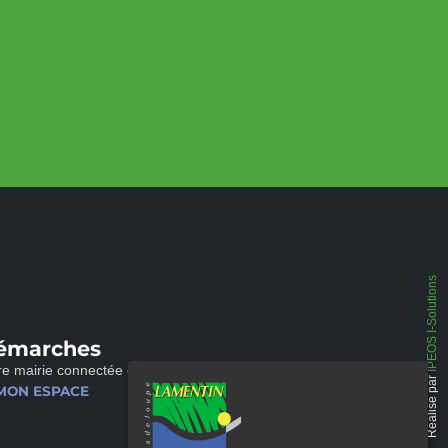
IPEOS I-Solutions
émarches
re mairie connectée et disponible 24/24
Réalisé par
MON ESPACE