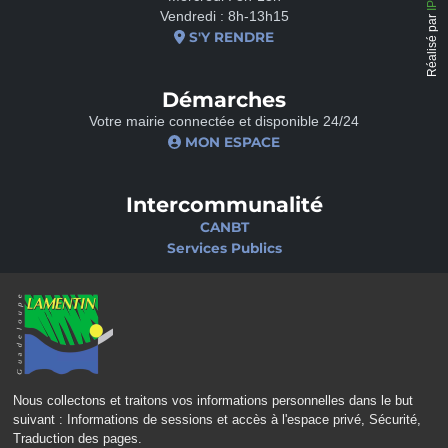
Vendredi : 8h-13h15
Réalisé par
S'Y RENDRE
Démarches
Votre mairie connectée et disponible 24/24
MON ESPACE
Intercommunalité
CANBT
Services Publics
Nos sites
Portail famille
Médiathèque
École de musique
Ciné-Théâtre
Nous collectons et traitons vos informations personnelles dans le but
suivant :
Informations de sessions et accès à l'espace privé, Sécurité,
Traduction des pages
.