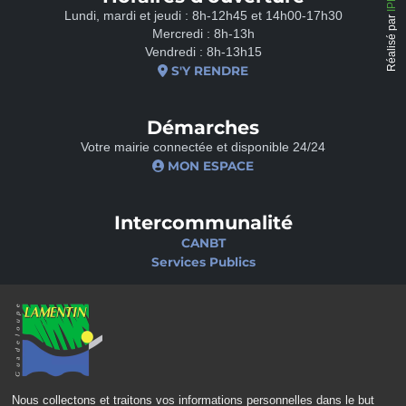
Lundi, mardi et jeudi : 8h-12h45 et 14h00-17h30
Réalisé par
Mercredi : 8h-13h
Vendredi : 8h-13h15
S'Y RENDRE
Démarches
Votre mairie connectée et disponible 24/24
MON ESPACE
Intercommunalité
CANBT
Services Publics
Nos sites
Portail famille
Médiathèque
École de musique
Ciné-Théâtre
Nous collectons et traitons vos informations personnelles dans le but