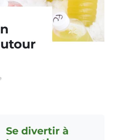
en
autour
e
Se divertir à