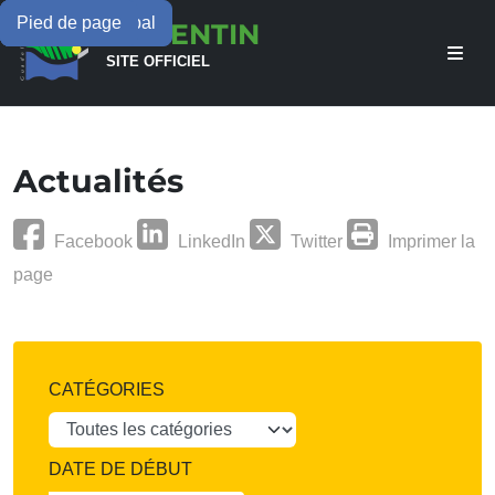
Menu principal
Contenu principal
Pied de page
LAMENTIN
SITE OFFICIEL
Actualités
Facebook
LinkedIn
Twitter
Imprimer la
page
CATÉGORIES
DATE DE DÉBUT