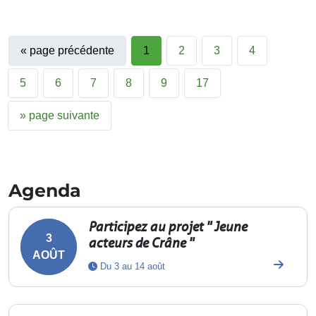
«
page précédente
1
2
3
4
5
6
7
8
9
17
»
page suivante
Agenda
Participez au projet " Jeune
3
acteurs de Crâne "
AOÛT
Du 3 au 14 août