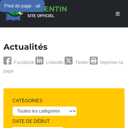
Menu principal
Contenu principal
Pied de page
LAMENTIN
SITE OFFICIEL
Actualités
Facebook
LinkedIn
Twitter
Imprimer la
page
CATÉGORIES
DATE DE DÉBUT