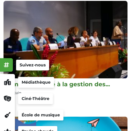
Suivez-nous
Médiathèque
Séminaire dédié à la gestion des...
22 juin
Ciné-Théâtre
École de musique