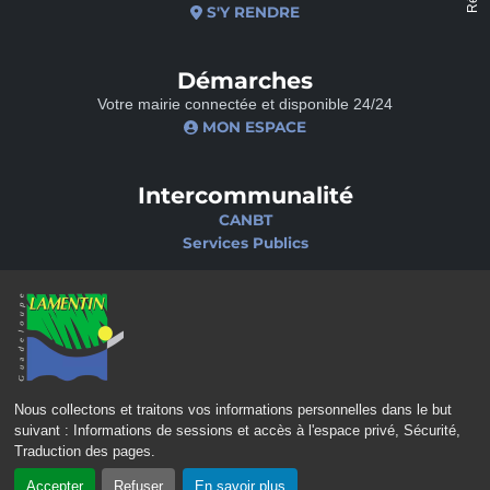
S'Y RENDRE
Démarches
Votre mairie connectée et disponible 24/24
MON ESPACE
Intercommunalité
CANBT
Services Publics
Nos sites
Portail famille
Médiathèque
École de musique
Ciné-Théâtre
Nous collectons et traitons vos informations personnelles dans le but
suivant :
Informations de sessions et accès à l'espace privé, Sécurité,
Traduction des pages
.
Accepter
Refuser
En savoir plus
CONTACT
MENTIONS LÉGALES