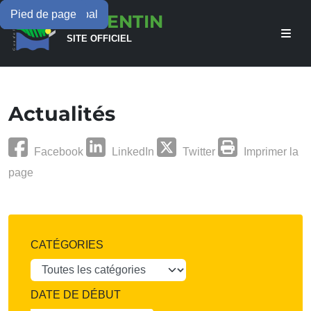
Menu principal
Contenu principal
Pied de page
LAMENTIN
SITE OFFICIEL
Actualités
Facebook
LinkedIn
Twitter
Imprimer la
page
CATÉGORIES
DATE DE DÉBUT