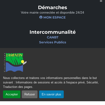
Démarches
Votre mairie connectée et disponible 24/24
MON ESPACE
Intercommunalité
CANBT
Services Publics
Nos sites
Portail famille
Médiathèque
École de musique
Ciné-Théâtre
Nous collectons et traitons vos informations personnelles dans le but
suivant :
Informations de sessions et accès à l'espace privé, Sécurité,
Traduction des pages
.
Accepter
Refuser
En savoir plus
CONTACT
MENTIONS LÉGALES
POLITIQUE DE CONFIDENTIALITÉ
POLITIQUE D’ACCESSIBILITÉ