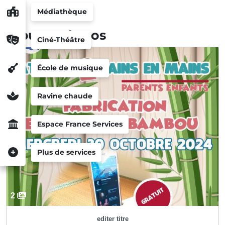
Médiathèque
Albums photos
Ciné-Théâtre
École de musique
Ravine chaude
Espace France Services
Plus de services
2
editer titre